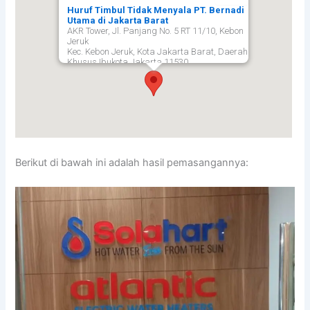
Huruf Timbul Tidak Menyala PT. Bernadi
Utama di Jakarta Barat
AKR Tower, Jl. Panjang No. 5 RT 11/10, Kebon
Jeruk
Kec. Kebon Jeruk, Kota Jakarta Barat, Daerah
Khusus Ibukota Jakarta 11530,
Jakarta Barat
11530
Berikut di bawah ini adalah hasil pemasangannya: