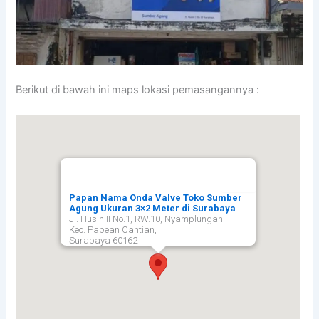
Berikut di bawah ini maps lokasi pemasangannya :
Papan Nama Onda Valve Toko Sumber
Agung Ukuran 3×2 Meter di Surabaya
Jl. Husin II No.1, RW.10, Nyamplungan
Kec. Pabean Cantian,
Surabaya
60162