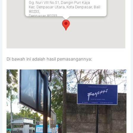
Gg. Nuri VIII No.51, Dangin Puri Kaja
Kec. Denpasar Utara, Kota Denpasar, Bali
80233,
Denpasar
80233
Di bawah ini adalah hasil pemasangannya: