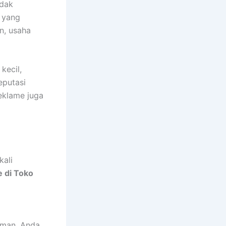
idak
a yang
n, usaha
kecil,
eputasi
eklame juga
kali
e di Toko
aman. Anda