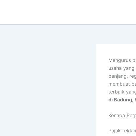
Lewati
ke
konten
Mengurus pa
usaha yang 
panjang, re
membuat ban
terbaik yan
di Badung, 
Kenapa Perp
Pajak rekla