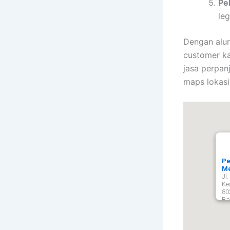
Pe
leg
Dengan alur
customer ka
jasa perpan
maps lokasi
Pe
Me
Jl
Ke
80
Ba