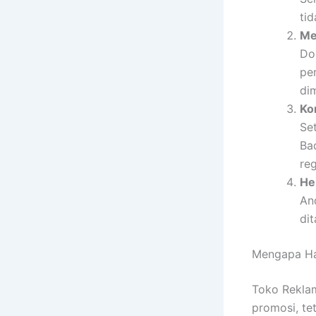
tid
Me
Do
pen
di
Ko
Se
Ba
reg
He
An
dit
Mengapa Har
Toko Reklam
promosi, te