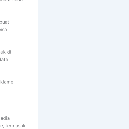
buat
bisa
suk di
date
eklame
media
me, termasuk