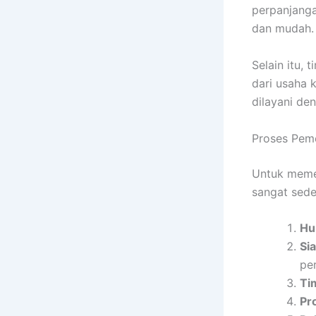
perpanjanga
dan mudah.
Selain itu,
dari usaha 
dilayani de
Proses Pem
Untuk memes
sangat sede
Hu
Si
pe
Ti
Pr