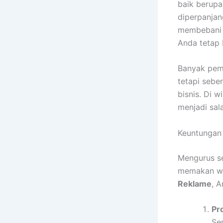
baik berupa
diperpanjan
membebani p
Anda tetap 
Banyak pemi
tetapi sebe
bisnis. Di 
menjadi sal
Keuntungan
Mengurus se
memakan w
Reklame
, 
Pr
Se