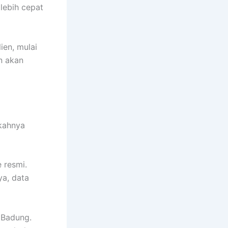
lebih cepat
ien, mulai
n akan
gkahnya
 resmi.
ya, data
i Badung.