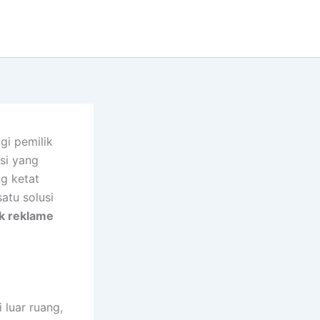
gi pemilik
asi yang
g ketat
atu solusi
ak reklame
 luar ruang,