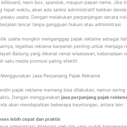
 billboard, neon box, spanduk, maupun papan nama. Jika t
g tepat waktu, akan ada sanksi administratif bahkan dend
elaku usaha. Dengan melakukan perpanjangan secara ruti
berjalan lancar tanpa gangguan hukum atau administrasi.
lik usaha mungkin menganggap pajak reklame sebagai hal 
narnya, legalitas reklame berperan penting untuk menjaga r
wilayah Badung yang dikenal ramai wisatawan, keberadaan r
ah satu media promosi paling efektif.
 Menggunakan Jasa Perpanjang Pajak Reklame
ndiri pajak reklame memang bisa dilakukan, namun sering 
aktu. Dengan menggunakan
jasa perpanjang pajak reklam
Anda akan mendapatkan beberapa keuntungan, antara lain:
oses lebih cepat dan praktis
mua administrasi ditangani oleh tim yang sudah berpengal