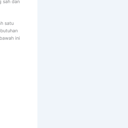
 sah dan
ah satu
ebutuhan
bawah ini