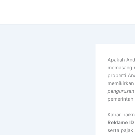
Lewati
ke
konten
Apakah Anda
memasang n
properti An
memikirkan 
pengurusan 
pemerintah 
Kabar baikn
Reklame ID
serta pajak