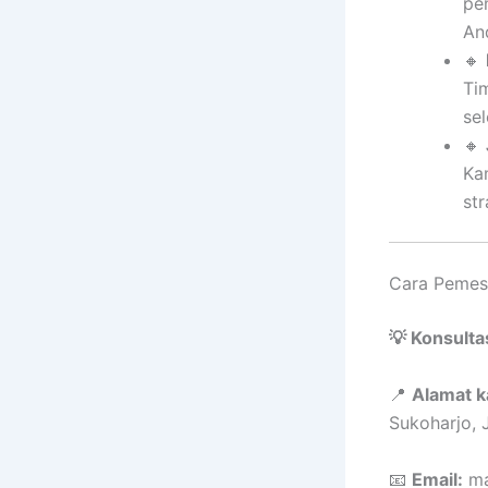
pe
An
🔸
Ti
se
🔸
Kam
str
Cara Pemes
💡 Konsulta
📍
Alamat k
Sukoharjo,
📧
Email:
ma