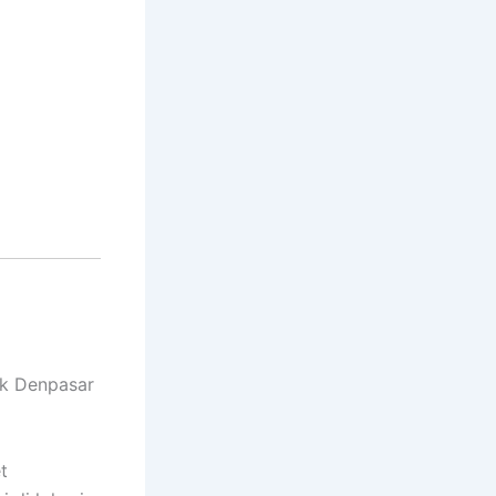
uk Denpasar
t