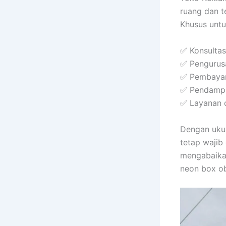
ruang dan te
Khusus unt
✅ Konsultas
✅ Pengurusa
✅ Pembayar
✅ Pendampin
✅ Layanan c
Dengan uku
tetap wajib
mengabaikan
neon box ob