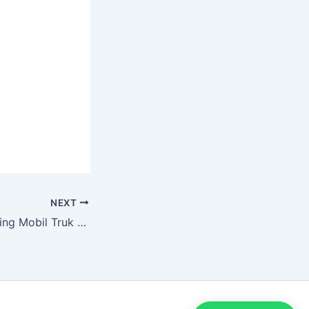
NEXT
Pesan Jasa Branding Mobil Truk Double Engkel di Jakarta Barat Terdekat