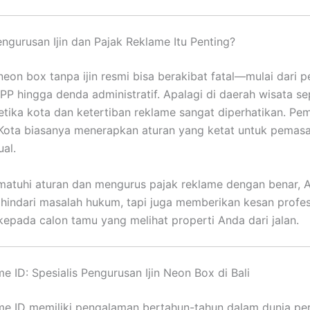
gurusan Ijin dan Pajak Reklame Itu Penting?
on box tanpa ijin resmi bisa berakibat fatal—mulai dari 
 PP hingga denda administratif. Apalagi di daerah wisata se
etika kota dan ketertiban reklame sangat diperhatikan. Pe
Kota biasanya menerapkan aturan yang ketat untuk pemas
ual.
tuhi aturan dan mengurus pajak reklame dengan benar, A
indari masalah hukum, tapi juga memberikan kesan profes
kepada calon tamu yang melihat properti Anda dari jalan.
e ID: Spesialis Pengurusan Ijin Neon Box di Bali
e ID memiliki pengalaman bertahun-tahun dalam dunia peri