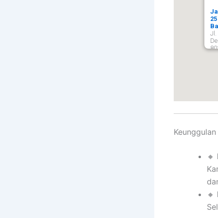
Ja
25
Ba
Jl
De
80
De
Keunggulan
🔸
Ka
dan
🔸
Se