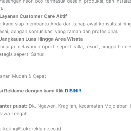
masangan neon box termasuk desain, produksi, dan instalasi
da.
Layanan Customer Care Aktif
m kami siap membantu Anda dari tahap awal konsultasi hin
lesai, dengan komunikasi yang ramah dan profesional.
Jangkauan Luas Hingga Area Wisata
i juga melayani properti seperti villa, resort, hingga home
ategis seperti Sanur.
anan Mudah & Cepat
si Reklame dengan kami Klik
DISINI!!
antor pusat:
Dk. Ngawen, Kragilan, Kecamatan Mojolaban,
 Jawa Tengah
rketing@tokoreklame.co.id