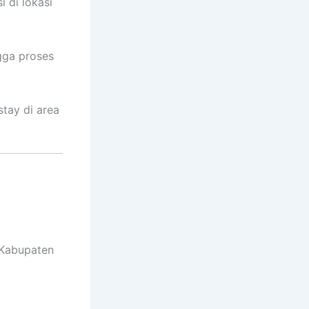
 di lokasi
gga proses
stay di area
 Kabupaten