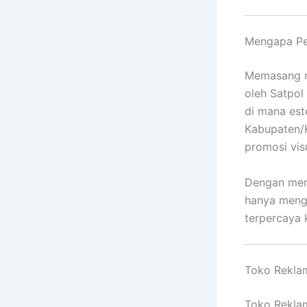
Mengapa Pen
Memasang ne
oleh Satpol
di mana est
Kabupaten/
promosi vis
Dengan mema
hanya mengh
terpercaya 
Toko Reklam
Toko Reklam