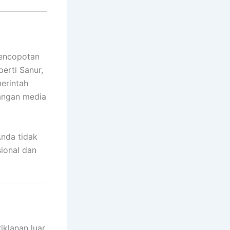
pencopotan
perti Sanur,
merintah
angan media
nda tidak
ional dan
klanan luar