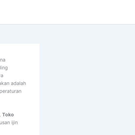
ana
ding
ya
pakan adalah
peraturan
,
Toko
san ijin