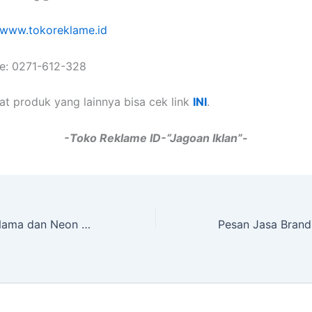
www.tokoreklame.id
e: 0271-612-328
at produk yang lainnya bisa cek link
INI
.
-Toko Reklame ID-“Jagoan Iklan”-
Revisual Papan Nama dan Neon Box di Tasikmalaya Terdekat