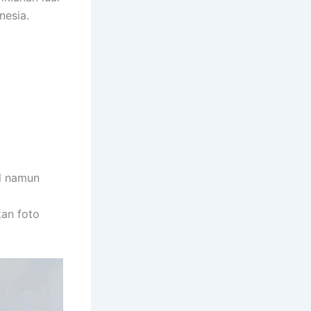
nesia.
l namun
kan foto