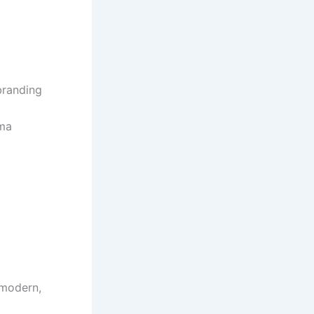
branding
ama
 modern,