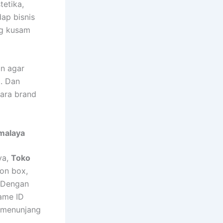
tetika,
ap bisnis
ng kusam
an agar
i. Dan
cara brand
kmalaya
ya,
Toko
eon box,
. Dengan
lame ID
k menunjang