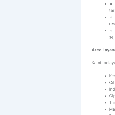
🔹
ter
🔹
res
🔹
sej
Area Layan
Kami melaya
Ke
Ci
Ind
Ci
Ta
Ma