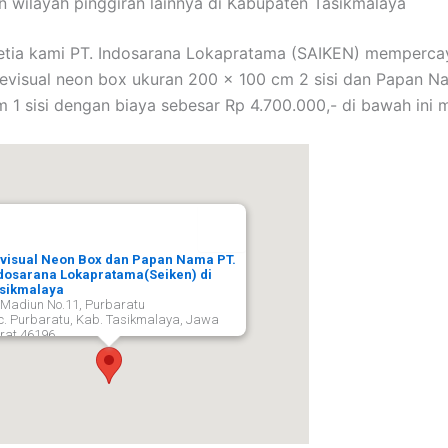
n wilayah pinggiran lainnya di Kabupaten Tasikmalaya
etia kami PT. Indosarana Lokapratama (SAIKEN) memperca
evisual neon box ukuran 200 x 100 cm 2 sisi dan Papan N
 1 sisi dengan biaya sebesar Rp 4.700.000,- di bawah ini m
visual Neon Box dan Papan Nama PT.
dosarana Lokapratama(Seiken) di
sikmalaya
. Madiun No.11, Purbaratu
c. Purbaratu, Kab. Tasikmalaya, Jawa
rat 46196,
sikmalaya
46196