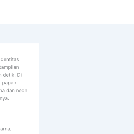
dentitas
 tampilan
 detik. Di
i papan
ama dan neon
nya.
arna,