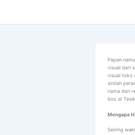
Lewati
ke
konten
Papan nama 
visual dari
visual toko
sinilah per
nama dan ne
box di Tasi
Mengapa Ha
Seiring wak