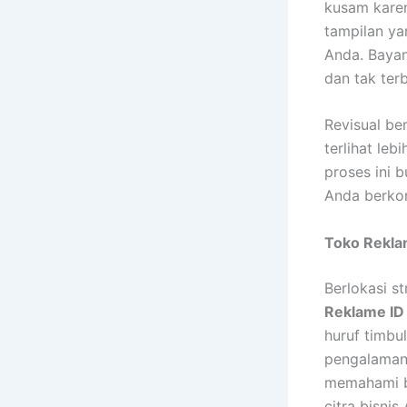
kusam karen
tampilan ya
Anda. Bayan
dan tak ter
Revisual be
terlihat leb
proses ini 
Anda berko
Toko Rekla
Berlokasi s
Reklame ID
huruf timbu
pengalaman 
memahami be
citra bisnis