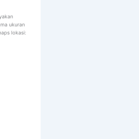
yakan
ama ukuran
aps lokasi: