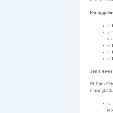
Keunggulan
✅
✅
vis
✅
✅
✅
Jenis Revis
Di Toko Rek
meningkatka
🔹
leb