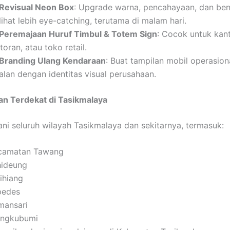
Revisual Neon Box
: Upgrade warna, pencahayaan, dan ben
lihat lebih eye-catching, terutama di malam hari.
Peremajaan Huruf Timbul & Totem Sign
: Cocok untuk kant
toran, atau toko retail.
Branding Ulang Kendaraan
: Buat tampilan mobil operasio
alan dengan identitas visual perusahaan.
an Terdekat di Tasikmalaya
ni seluruh wilayah Tasikmalaya dan sekitarnya, termasuk:
camatan Tawang
hideung
ihiang
pedes
mansari
ngkubumi