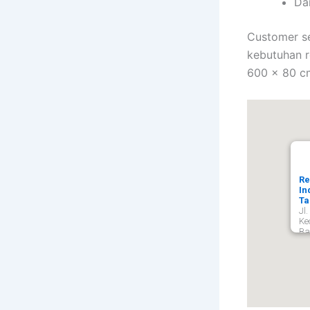
Da
Customer s
kebutuhan r
600 x 80 cm
Re
In
Ta
Jl
Ke
Ba
Ta