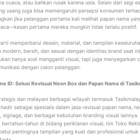
a cuaca, atau bahkan rusak karena usia. Selain dari segi es
ng usang juga bisa memengaruhi persepsi konsumen terhad
gkan jika pelanggan pertama kali melihat papan nama ya
baca—kesan pertama mereka mungkin tidak terlalu positif.
rarti memperbarui desain, material, dan tampilan keseluruh
ih modern, bersih, dan sesuai dengan identitas brand saat in
bukan hanya soal mengganti visual, tapi juga menyegarkan 
munikasi dengan calon pelanggan.
me ID: Solusi Revisual Neon Box dan Papan Nama di Tasi
trategis dan melayani berbagai wilayah termasuk Tasikmala
hadir sebagai spesialis dalam jasa revisual papan nama, n
l, signage, dan berbagai kebutuhan branding visual lainnya
bertahun-tahun di bidang periklanan visual, tim Toko Rek
tul pentingnya tampilan yang kuat dan profesional untu
 Anda.