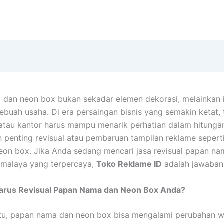
dan neon box bukan sekadar elemen dekorasi, melainkan i
 sebuah usaha. Di era persaingan bisnis yang semakin ketat,
 atau kantor harus mampu menarik perhatian dalam hitungan
an penting revisual atau pembaruan tampilan reklame sepert
on box. Jika Anda sedang mencari jasa revisual papan n
kmalaya yang terpercaya,
Toko Reklame ID
adalah jawaban
rus Revisual Papan Nama dan Neon Box Anda?
tu, papan nama dan neon box bisa mengalami perubahan w