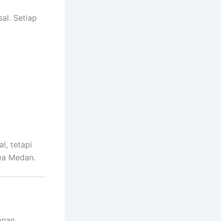
al. Setiap
l, tetapi
ea Medan.
anan