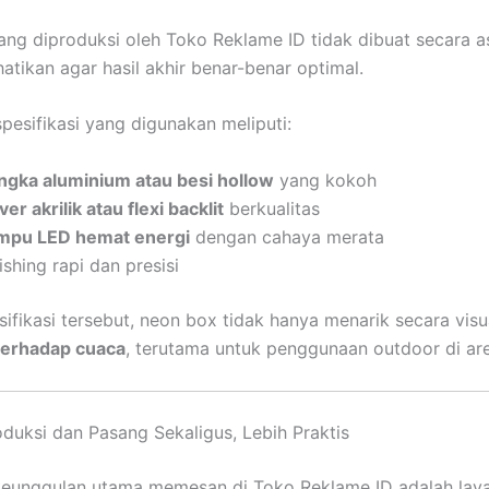
ng diproduksi oleh Toko Reklame ID tidak dibuat secara as
hatikan agar hasil akhir benar-benar optimal.
esifikasi yang digunakan meliputi:
ngka aluminium atau besi hollow
yang kokoh
er akrilik atau flexi backlit
berkualitas
mpu LED hemat energi
dengan cahaya merata
ishing rapi dan presisi
ifikasi tersebut, neon box tidak hanya menarik secara visua
terhadap cuaca
, terutama untuk penggunaan outdoor di ar
duksi dan Pasang Sekaligus, Lebih Praktis
keunggulan utama memesan di Toko Reklame ID adalah lay