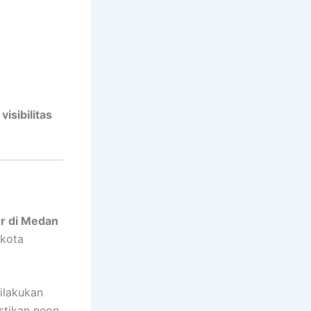
isibilitas
er di Medan
 kota
ilakukan
stikan neon