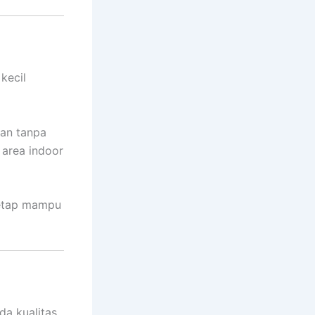
kecil
ian tanpa
 area indoor
tetap mampu
da kualitas