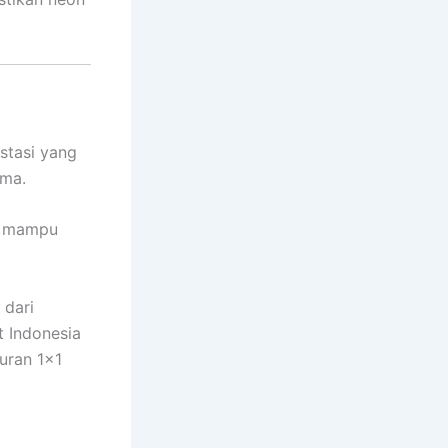
stasi yang
ama.
x mampu
 dari
t Indonesia
uran 1×1
o