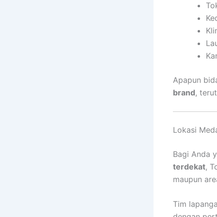
To
Ke
Kl
La
Ka
Apapun bid
brand
, teru
Lokasi Meda
Bagi Anda 
terdekat
, T
maupun area
Tim lapanga
dengan pert