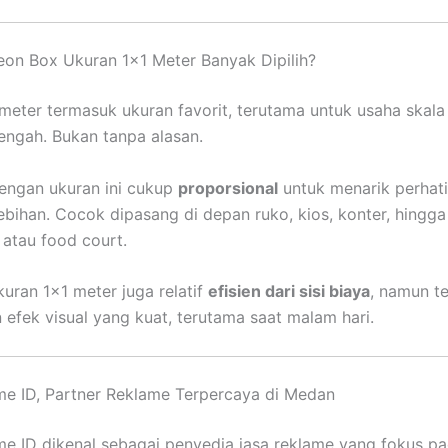
on Box Ukuran 1×1 Meter Banyak Dipilih?
meter termasuk ukuran favorit, terutama untuk usaha skala 
ngah. Bukan tanpa alasan.
engan ukuran ini cukup
proporsional
untuk menarik perhat
lebihan. Cocok dipasang di depan ruko, kios, konter, hingga
 atau food court.
ukuran 1×1 meter juga relatif
efisien dari sisi biaya
, namun 
efek visual yang kuat, terutama saat malam hari.
e ID, Partner Reklame Terpercaya di Medan
e ID dikenal sebagai penyedia jasa reklame yang fokus pa