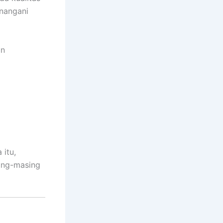
nangani
an
itu,
ing-masing