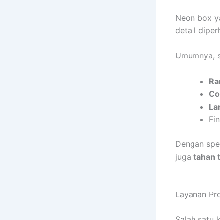
Neon box ya
detail diper
Umumnya, sp
Ra
Cov
La
Fin
Dengan spes
juga
tahan 
Layanan Pro
Salah satu 