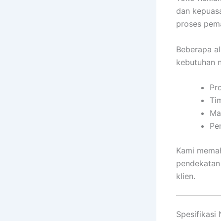
dan kepuas
proses pema
Beberapa a
kebutuhan n
Pro
Ti
Ma
Pe
Kami memaha
pendekatan 
klien.
Spesifikasi