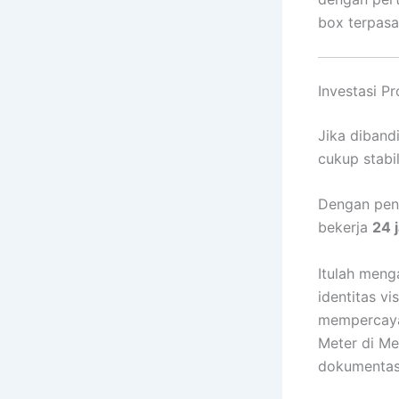
box terpasa
Investasi P
Jika diband
cukup stabi
Dengan pen
bekerja
24 
Itulah meng
identitas v
mempercaya
Meter di Me
dokumentas