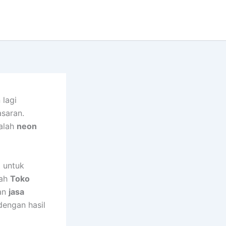
 lagi
asaran.
dalah
neon
t untuk
lah
Toko
san
jasa
engan hasil