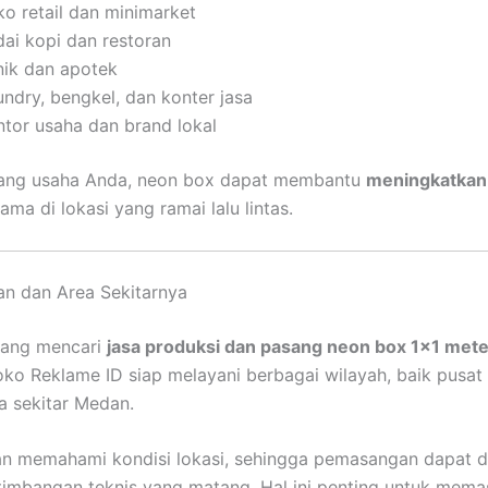
ko retail dan minimarket
dai kopi dan restoran
inik dan apotek
undry, bengkel, dan konter jasa
ntor usaha dan brand lokal
ang usaha Anda, neon box dapat membantu
meningkatkan v
tama di lokasi yang ramai lalu lintas.
n dan Area Sekitarnya
yang mencari
jasa produksi dan pasang neon box 1×1 met
oko Reklame ID siap melayani berbagai wilayah, baik pusat
 sekitar Medan.
n memahami kondisi lokasi, sehingga pemasangan dapat d
imbangan teknis yang matang. Hal ini penting untuk mema