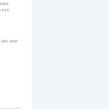
roses
n box
a dan neon