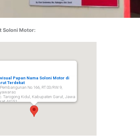
t Soloni Motor:
visual Papan Nama Soloni Motor di
rut Terdekat
. Pembangunan No.166, RT.03/RW.9,
yawaras
c. Tarogong Kidul, Kabupaten Garut, Jawa
rat 44151,
rut
44151