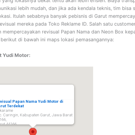
 yang lokasinya dekat tentu akan lebih efisien. Biaya transp
unikasi lebih mudah, dan jika ada kendala teknis, tim bisa 
okasi. Itulah sebabnya banyak pebisnis di Garut memperca
evisual mereka pada Toko Reklame ID. Salah satu customer
en mempercayakan revisual Papan Nama dan Neon Box kep
 berikut di bawah ini maps lokasi pemasangannya:
t Yudi Motor:
visual Papan Nama Yudi Motor di
rut Terdekat
karame
c. Caringin, Kabupaten Garut, Jawa Barat
166,
rut
44166