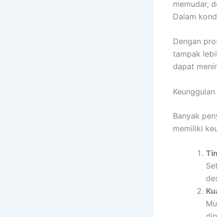
memudar, de
Dalam kondis
Dengan pros
tampak lebi
dapat menin
Keunggulan 
Banyak peny
memiliki keu
Ti
Se
de
Kua
Mul
di