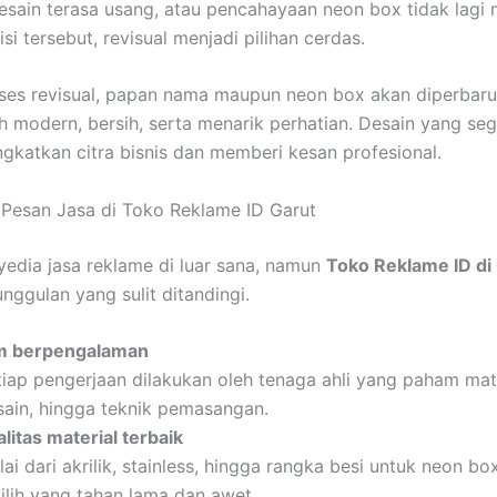
sain terasa usang, atau pencahayaan neon box tidak lagi 
i tersebut, revisual menjadi pilihan cerdas.
es revisual, papan nama maupun neon box akan diperbaru
h modern, bersih, serta menarik perhatian. Desain yang seg
gkatkan citra bisnis dan memberi kesan profesional.
Pesan Jasa di Toko Reklame ID Garut
edia jasa reklame di luar sana, namun
Toko Reklame ID di
nggulan yang sulit ditandingi.
m berpengalaman
tiap pengerjaan dilakukan oleh tenaga ahli yang paham mate
sain, hingga teknik pemasangan.
litas material terbaik
ai dari akrilik, stainless, hingga rangka besi untuk neon box
pilih yang tahan lama dan awet.