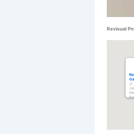
Revisual Pn
Re
Ga
Jl
Ja
Ke
Ba
Ga