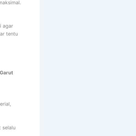
maksimal.
i agar
ar tentu
 Garut
rial,
 selalu