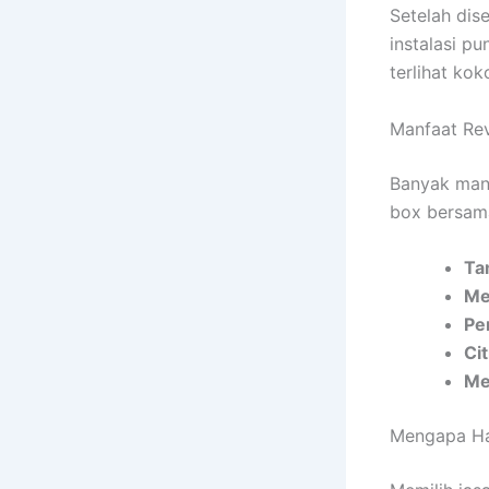
Setelah dis
instalasi p
terlihat kok
Manfaat Rev
Banyak manf
box bersama
Ta
Me
Pe
Ci
Me
Mengapa Ha