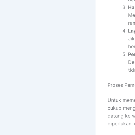
Ha
Me
ra
La
Ji
be
Pe
De
ti
Proses Pem
Untuk meme
cukup men
datang ke w
diperlukan,