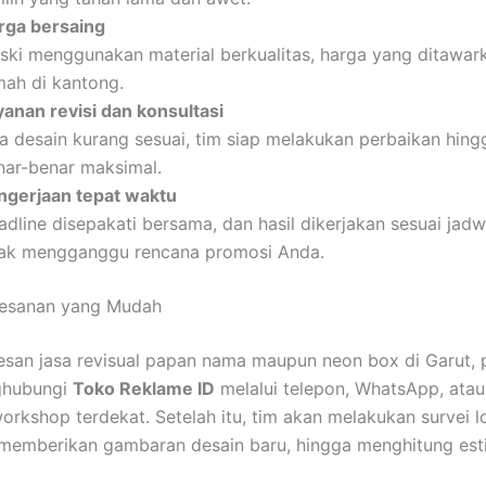
rga bersaing
ski menggunakan material berkualitas, harga yang ditawar
mah di kantong.
yanan revisi dan konsultasi
ka desain kurang sesuai, tim siap melakukan perbaikan hingg
nar-benar maksimal.
ngerjaan tepat waktu
adline disepakati bersama, dan hasil dikerjakan sesuai jadw
dak mengganggu rencana promosi Anda.
esanan yang Mudah
san jasa revisual papan nama maupun neon box di Garut, 
ghubungi
Toko Reklame ID
melalui telepon, WhatsApp, atau
orkshop terdekat. Setelah itu, tim akan melakukan survei lo
 memberikan gambaran desain baru, hingga menghitung esti