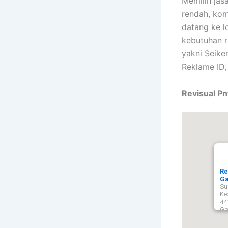
Memilih jasa
rendah, kom
datang ke l
kebutuhan r
yakni Seik
Reklame ID,
Revisual Pn
Re
Ga
Su
Ke
44
Ga