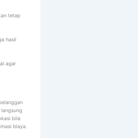
kan tetap
a hasil
al agar
pelanggan
 langsung
kasi bila
masi biaya.