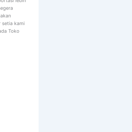
ortasi lebih
segera
yakan
 setia kami
ada Toko