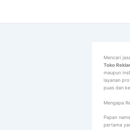
Lewati
ke
konten
Mencari jas
Toko Rekla
maupun inst
layanan pro
puas dan ke
Mengapa Re
Papan nama 
pertama yan