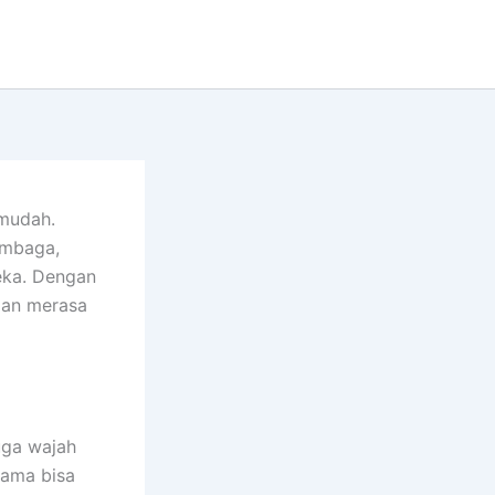
 mudah.
embaga,
eka. Dengan
ggan merasa
uga wajah
nama bisa