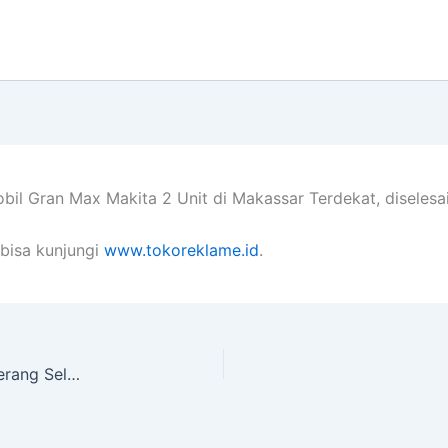
bil Gran Max Makita 2 Unit di Makassar Terdekat, diseles
bisa kunjungi
www.tokoreklame.id
.
Papan Nama Quantus Ukuran 60×40 Cm di Tangerang Selatan