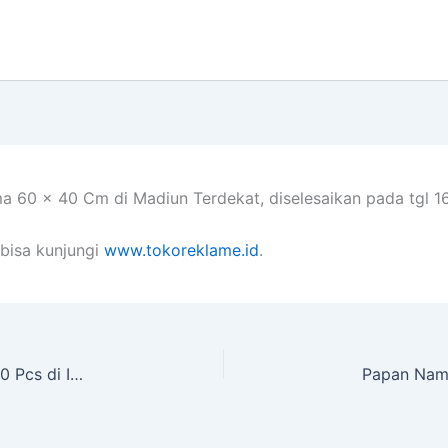
a 60 x 40 Cm di Madiun Terdekat, diselesaikan pada tgl 
bisa kunjungi
www.tokoreklame.id
.
Pajak & Pembuatan T Banner Ukuran 3×1 Meter 50 Pcs di Indramayu