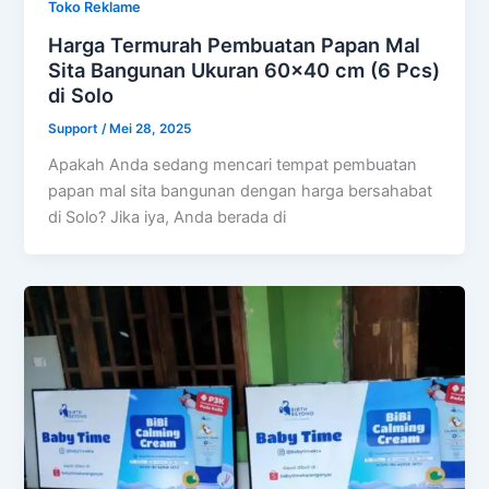
Toko Reklame
Harga Termurah Pembuatan Papan Mal
Sita Bangunan Ukuran 60×40 cm (6 Pcs)
di Solo
Support
/
Mei 28, 2025
Apakah Anda sedang mencari tempat pembuatan
papan mal sita bangunan dengan harga bersahabat
di Solo? Jika iya, Anda berada di