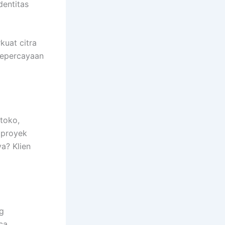
dentitas
kuat citra
kepercayaan
toko,
 proyek
a? Klien
g
ca