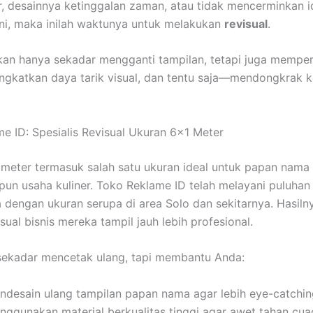
, desainnya ketinggalan zaman, atau tidak mencerminkan i
 ini, maka inilah waktunya untuk melakukan
revisual
.
kan hanya sekadar mengganti tampilan, tetapi juga memper
ngkatkan daya tarik visual, dan tentu saja—mendongkrak 
e ID: Spesialis Revisual Ukuran 6×1 Meter
meter termasuk salah satu ukuran ideal untuk papan nama 
pun usaha kuliner. Toko Reklame ID telah melayani puluhan
dengan ukuran serupa di area Solo dan sekitarnya. Hasilny
sual bisnis mereka tampil jauh lebih profesional.
sekadar mencetak ulang, tapi membantu Anda:
ndesain ulang tampilan papan nama agar lebih eye-catchin
nggunakan material berkualitas tinggi agar awet tahan cua