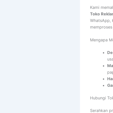
Kami memaha
Toko Rekla
WhatsApp, k
memproses 
Mengapa Me
De
us
Ma
pa
Ha
Ga
Hubungi To
Serahkan p