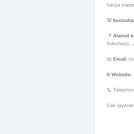
hanya kepad
💡 Konsulta
📍
Alamat k
Sukoharjo,
📧
Email:
ma
🌐
Website:
📞 Telephon
Cek layanan