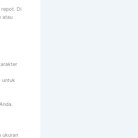
repot. Di
e atau
karakter
D untuk
 Anda.
 ukuran