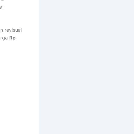
si
 revisual
arga
Rp