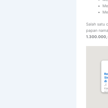
Me
Me
Salah satu 
papan nama
1.300.000,
Re
Si
di
Jl
Ke
57
Su