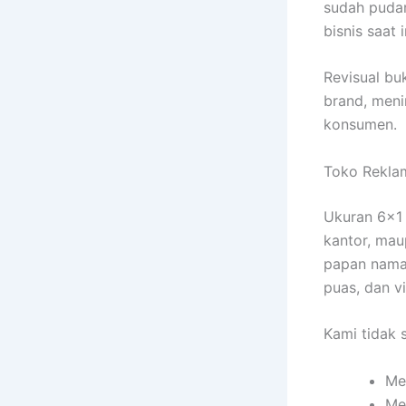
sudah pudar
bisnis saat
Revisual bu
brand, meni
konsumen.
Toko Reklam
Ukuran 6×1 
kantor, mau
papan nama 
puas, dan vi
Kami tidak 
Me
Me