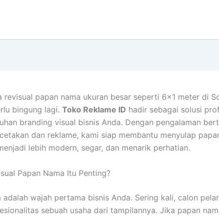
a revisual papan nama ukuran besar seperti 6×1 meter di So
rlu bingung lagi.
Toko Reklame ID
hadir sebagai solusi pro
uhan branding visual bisnis Anda. Dengan pengalaman ber
ercetakan dan reklame, kami siap membantu menyulap pap
enjadi lebih modern, segar, dan menarik perhatian.
sual Papan Nama Itu Penting?
adalah wajah pertama bisnis Anda. Sering kali, calon pel
fesionalitas sebuah usaha dari tampilannya. Jika papan na