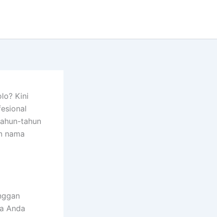
lo? Kini
fesional
tahun-tahun
an nama
anggan
ma Anda