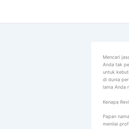
Lewati
ke
konten
Mencari jas
Anda tak pe
untuk kebut
di dunia p
lama Anda m
Kenapa Revi
Papan nama 
menilai pro