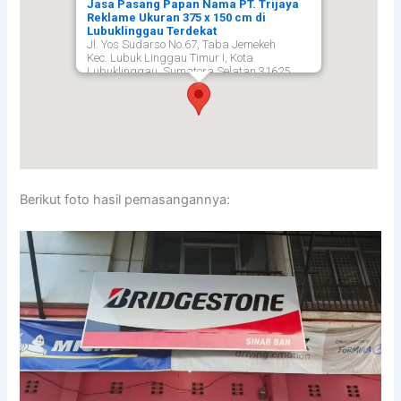
Jasa Pasang Papan Nama PT. Trijaya
Reklame Ukuran 375 x 150 cm di
Lubuklinggau Terdekat
Jl. Yos Sudarso No.67, Taba Jemekeh
Kec. Lubuk Linggau Timur I, Kota
Lubuklinggau, Sumatera Selatan 31625,
Lubuklinggau
31625
Berikut foto hasil pemasangannya: