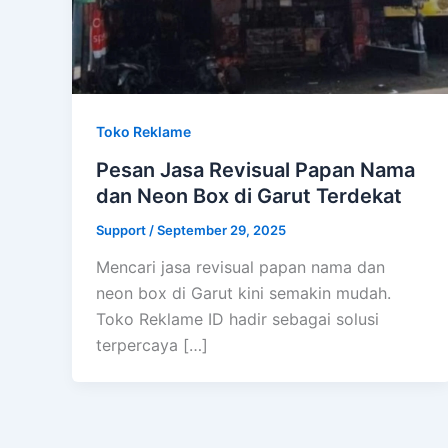
Toko Reklame
Pesan Jasa Revisual Papan Nama
dan Neon Box di Garut Terdekat
Support
/
September 29, 2025
Mencari jasa revisual papan nama dan
neon box di Garut kini semakin mudah.
Toko Reklame ID hadir sebagai solusi
terpercaya […]