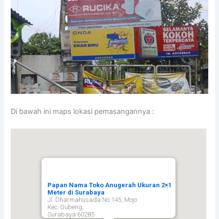
Di bawah ini maps lokasi pemasangannya :
Papan Nama Toko Anugerah Ukuran 2×1
Meter di Surabaya
Jl. Dharmahusada No.145, Mojo
Kec. Gubeng,
Surabaya
60285