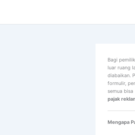
Lewati
ke
konten
Bagi pemili
luar ruang 
diabaikan. 
formulir, p
semua bisa
pajak rekla
Mengapa Pa