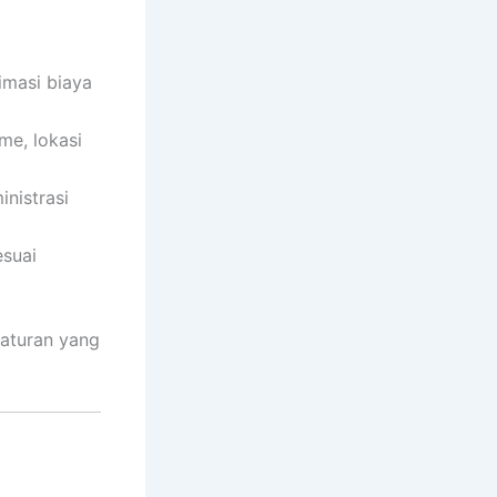
masi biaya
me, lokasi
nistrasi
esuai
 aturan yang