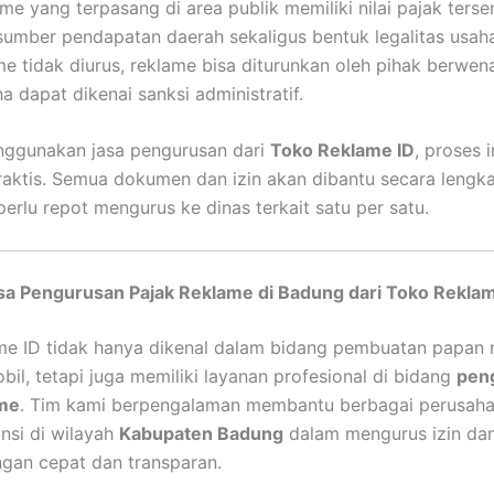
me yang terpasang di area publik memiliki nilai pajak tersen
 sumber pendapatan daerah sekaligus bentuk legalitas usaha
me tidak diurus, reklame bisa diturunkan oleh pihak berwe
a dapat dikenai sanksi administratif.
ggunakan jasa pengurusan dari
Toko Reklame ID
, proses 
praktis. Semua dokumen dan izin akan dibantu secara lengk
perlu repot mengurus ke dinas terkait satu per satu.
sa Pengurusan Pajak Reklame di Badung dari Toko Reklam
me ID tidak hanya dikenal dalam bidang pembuatan papan
bil, tetapi juga memiliki layanan profesional di bidang
pen
ame
. Tim kami berpengalaman membantu berbagai perusaha
ansi di wilayah
Kabupaten Badung
dalam mengurus izin dan
gan cepat dan transparan.