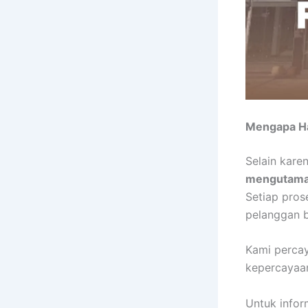
Mengapa Ha
Selain kare
mengutamak
Setiap pros
pelanggan b
Kami percay
kepercayaan
Untuk infor