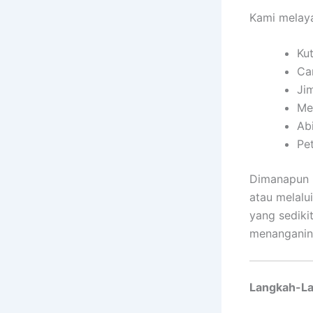
Kami melaya
Ku
Ca
Ji
Me
Ab
Pe
Dimanapun l
atau melalu
yang sediki
menanganin
Langkah-La