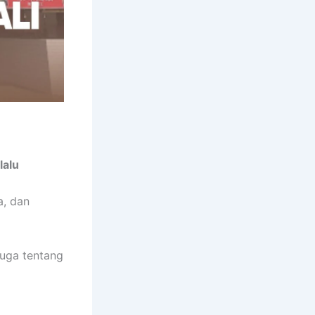
lalu
a, dan
juga tentang