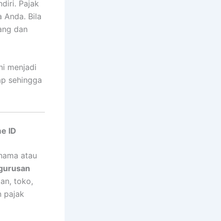
diri. Pajak
 Anda. Bila
nang dan
ini menjadi
ap sehingga
e ID
 nama atau
gurusan
an, toko,
 pajak