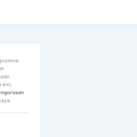
 promosi
eh
sian
kini,
engurusan
caya.