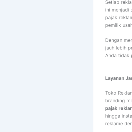
Setiap rekla
ini menjadi
pajak rekla
pemilik usah
Dengan men
jauh lebih 
Anda tidak 
Layanan Ja
Toko Rekla
branding mo
pajak rekl
hingga inst
reklame den