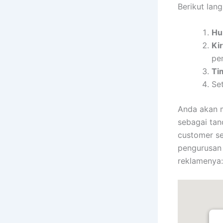
Berikut lan
Hu
Ki
pe
Ti
Set
Anda akan m
sebagai tan
customer s
pengurusan 
reklamenya: