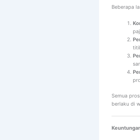
Beberapa la
Ko
pa
Pe
tit
Pe
sam
Pe
pr
Semua prose
berlaku di 
Keuntungan