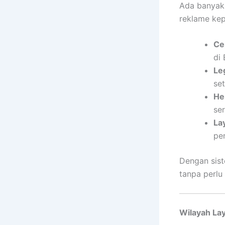
Ada banyak
reklame ke
Ce
di
Le
se
He
se
La
pe
Dengan sist
tanpa perlu
Wilayah La