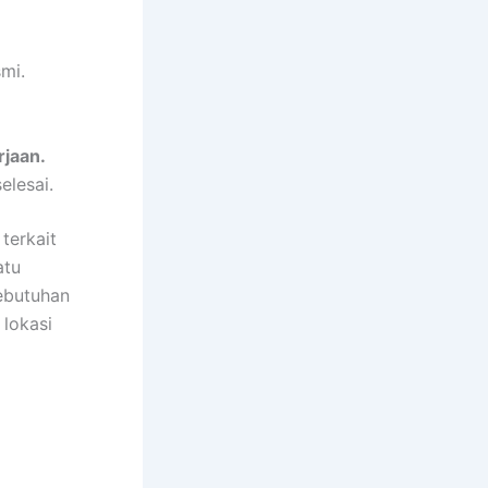
mi.
jaan.
elesai.
terkait
atu
ebutuhan
lokasi