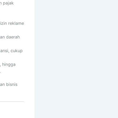
n pajak
izin reklame
ran daerah
tansi, cukup
, hingga
.
an bisnis