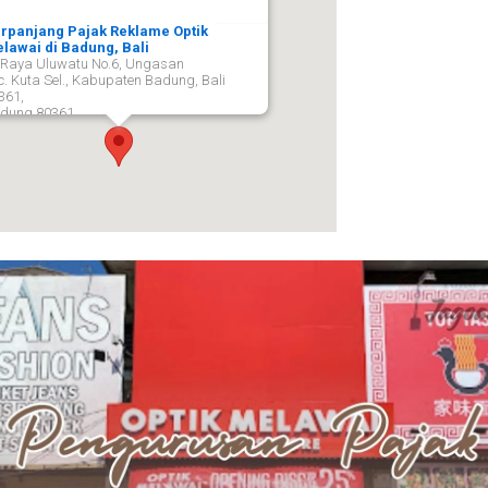
rpanjang Pajak Reklame Optik
lawai di Badung, Bali
. Raya Uluwatu No.6, Ungasan
c. Kuta Sel., Kabupaten Badung, Bali
361,
dung
80361