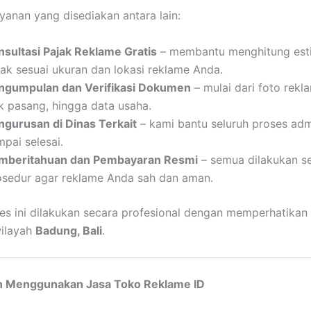
yanan yang disediakan antara lain:
nsultasi Pajak Reklame Gratis
– membantu menghitung esti
jak sesuai ukuran dan lokasi reklame Anda.
ngumpulan dan Verifikasi Dokumen
– mulai dari foto rekla
ik pasang, hingga data usaha.
ngurusan di Dinas Terkait
– kami bantu seluruh proses admi
pai selesai.
mberitahuan dan Pembayaran Resmi
– semua dilakukan s
osedur agar reklame Anda sah dan aman.
s ini dilakukan secara profesional dengan memperhatikan
wilayah
Badung, Bali
.
 Menggunakan Jasa Toko Reklame ID