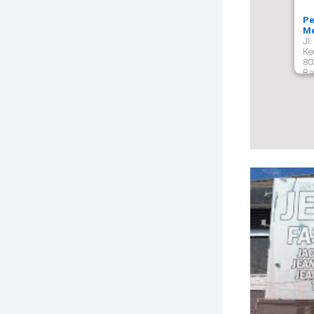
Pe
Me
Jl
Ke
80
Ba