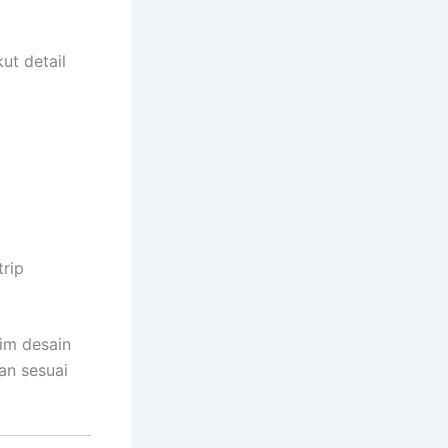
ut detail
trip
im desain
dan sesuai