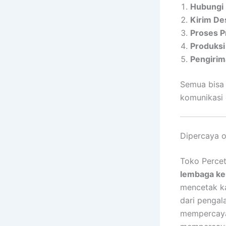
Hubungi
Kirim De
Proses P
Produksi
Pengirim
Semua bisa
komunikasi
Dipercaya o
Toko Percet
lembaga ke
mencetak ka
dari pengal
mempercaya