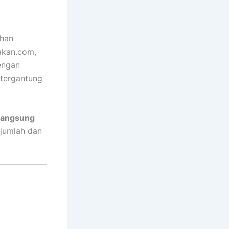
uhan
akan.com,
engan
 tergantung
langsung
jumlah dan