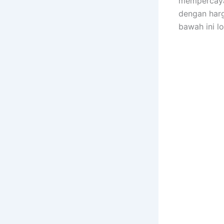
mempercaya
dengan harg
bawah ini l