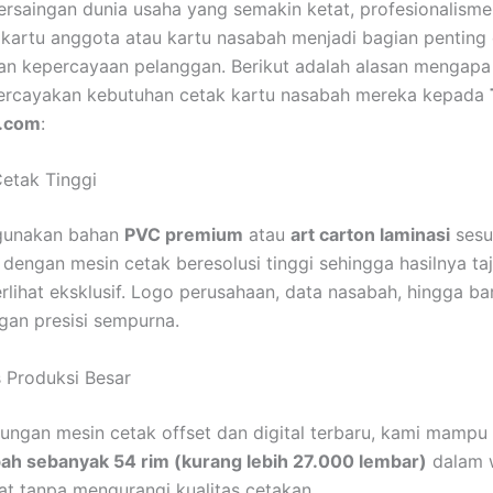
ersaingan dunia usaha yang semakin ketat, profesionalisme
kartu anggota atau kartu nasabah menjadi bagian penting
an kepercayaan pelanggan. Berikut adalah alasan mengapa
ercayakan kebutuhan cetak kartu nasabah mereka kepada
n.com
:
Cetak Tinggi
gunakan bahan
PVC premium
atau
art carton laminasi
sesu
 dengan mesin cetak beresolusi tinggi sehingga hasilnya ta
erlihat eksklusif. Logo perusahaan, data nasabah, hingga ba
gan presisi sempurna.
 Produksi Besar
ngan mesin cetak offset dan digital terbaru, kami mamp
ah sebanyak 54 rim (kurang lebih 27.000 lembar)
dalam 
kat tanpa mengurangi kualitas cetakan.