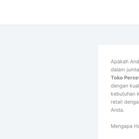
Lewati
ke
konten
Apakah And
dalam jumlah
Toko Perce
dengan kual
kebutuhan k
retail den
Anda.
Mengapa Ha