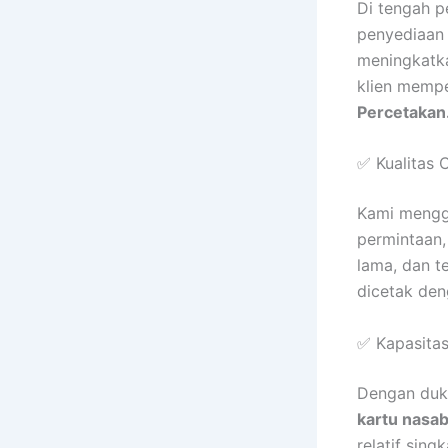
Di tengah p
penyediaan 
meningkatk
klien memp
Percetaka
✅ Kualitas 
Kami meng
permintaan,
lama, dan t
dicetak den
✅ Kapasitas
Dengan duku
kartu nasab
relatif sing