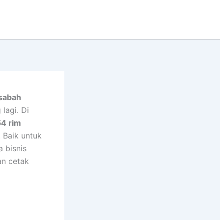
asabah
lagi. Di
54 rim
. Baik untuk
a bisnis
an cetak