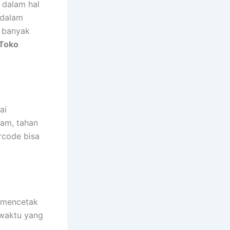
 dalam hal
 dalam
 banyak
Toko
ai
jam, tahan
rcode bisa
u mencetak
waktu yang