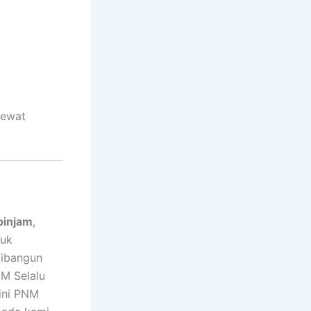
lewat
pinjam
,
uk
dibangun
NM Selalu
ini PNM