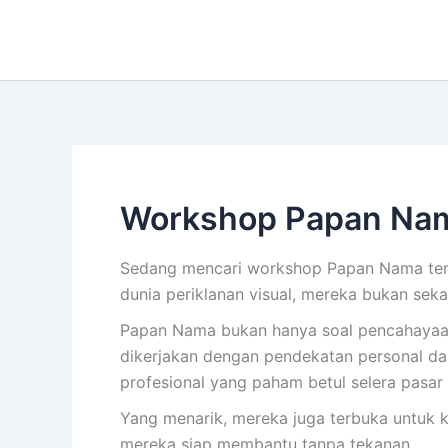
Lewati
ke
konten
Workshop Papan Nam
Sedang mencari workshop Papan Nama terp
dunia periklanan visual, mereka bukan se
Papan Nama bukan hanya soal pencahayaan. I
dikerjakan dengan pendekatan personal dan
profesional yang paham betul selera pasar 
Yang menarik, mereka juga terbuka untuk k
mereka siap membantu tanpa tekanan.