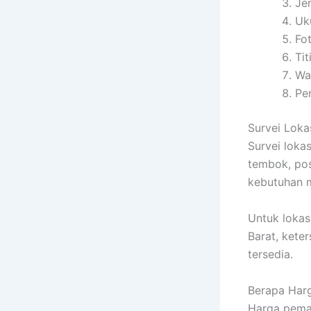
Je
Uk
Fo
Ti
Wa
Pe
Survei Lok
Survei loka
tembok, pos
kebutuhan ma
Untuk loka
Barat, kete
tersedia.
Berapa Har
Harga pema