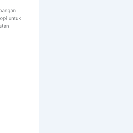
mbangan
opi untuk
atan