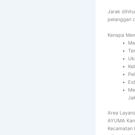
Jarak dihit
pelanggan d
Kenapa Mem
Me
Te
Uk
Ke
Pe
Es
Me
Ja
Area Layan
AYUMA Kano
Kecamatan K