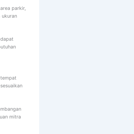
area parkir,
n ukuran
 dapat
butuhan
n tempat
isesuaikan
Kembangan
uan mitra