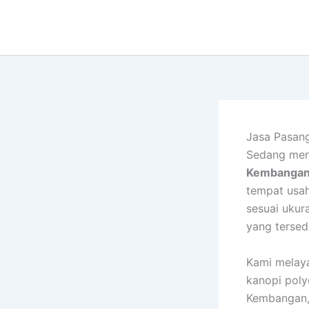
Lewati
ke
konten
Jasa Pasan
Sedang men
Kembangan,
tempat usa
sesuai ukur
yang tersed
Kami melaya
kanopi pol
Kembangan, 