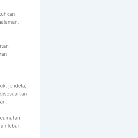
tuhkan
halaman,
atan
han
k, jendela,
disesuaikan
an.
ecamatan
an lebar