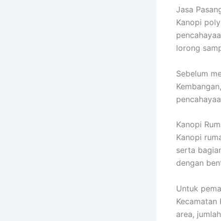
Jasa Pasan
Kanopi pol
pencahayaan
lorong samp
Sebelum me
Kembangan, 
pencahayaan
Kanopi Ruma
Kanopi ruma
serta bagia
dengan bent
Untuk pema
Kecamatan 
area, jumla