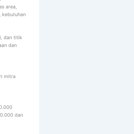
as area,
n, kebutuhan
 dan titik
aan dan
i mitra
00.000
00.000 dan