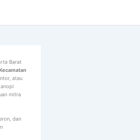
rta Barat
 Kecamatan
ntor, atau
kanopi
uan mitra
eron, dan
an