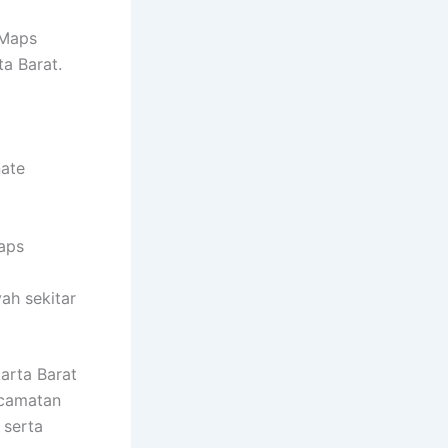
 Maps
a Barat.
nate
Maps
ah sekitar
arta Barat
ecamatan
 serta