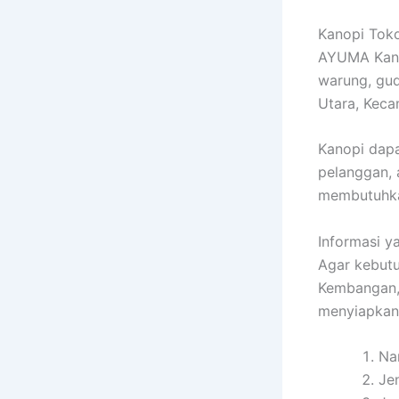
Kanopi Toko
AYUMA Kanop
warung, gud
Utara, Keca
Kanopi dapa
pelanggan, 
membutuhka
Informasi 
Agar kebut
Kembangan, 
menyiapkan
Na
Je