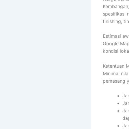
Kembangan, 
spesifikasi
finishing, t
Estimasi awa
Google Maps
kondisi loka
Ketentuan 
Minimal nil
pemasang ya
Ja
Ja
Ja
da
Jar