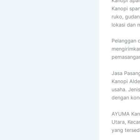
Kanopi Spa
Kanopi span
ruko, gudan
lokasi dan 
Pelanggan 
mengirimkan
pemasangan 
Jasa Pasang
Kanopi Alde
usaha. Jeni
dengan kon
AYUMA Kano
Utara, Keca
yang tersed