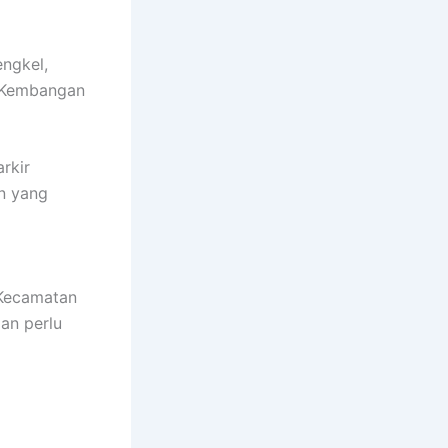
ngkel,
i Kembangan
rkir
n yang
Kecamatan
an perlu