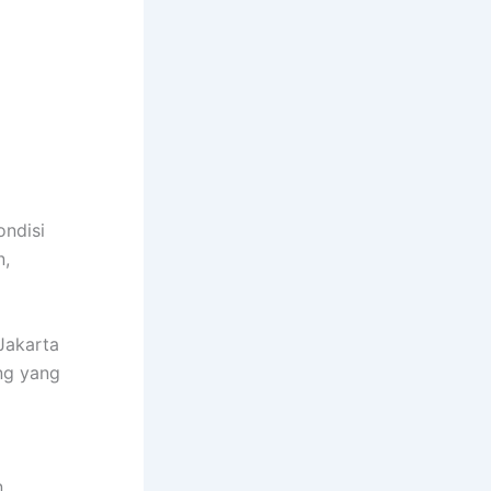
ondisi
n,
Jakarta
ng yang
n