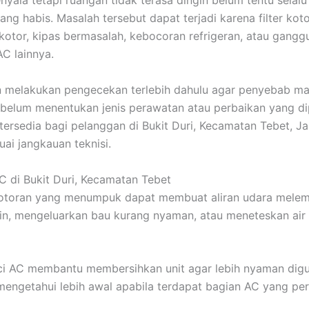
yala tetapi ruangan tidak terasa dingin belum tentu selal
ang habis. Masalah tersebut dapat terjadi karena filter koto
kotor, kipas bermasalah, kebocoran refrigeran, atau gang
C lainnya.
n melakukan pengecekan terlebih dahulu agar penyebab ma
ebelum menentukan jenis perawatan atau perbaikan yang di
 tersedia bagi pelanggan di Bukit Duri, Kecamatan Tebet, J
uai jangkauan teknisi.
C di Bukit Duri, Kecamatan Tebet
otoran yang menumpuk dapat membuat aliran udara melem
in, mengeluarkan bau kurang nyaman, atau meneteskan air d
ci AC membantu membersihkan unit agar lebih nyaman dig
ngetahui lebih awal apabila terdapat bagian AC yang perl