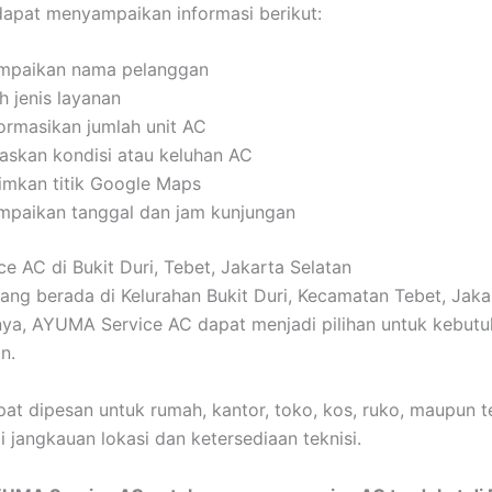
apat menyampaikan informasi berikut:
mpaikan nama pelanggan
ih jenis layanan
formasikan jumlah unit AC
laskan kondisi atau keluhan AC
rimkan titik Google Maps
mpaikan tanggal dan jam kunjungan
ce AC di Bukit Duri, Tebet, Jakarta Selatan
ang berada di Kelurahan Bukit Duri, Kecamatan Tebet, Jaka
nya, AYUMA Service AC dapat menjadi pilihan untuk kebutu
n.
at dipesan untuk rumah, kantor, toko, kos, ruko, maupun 
i jangkauan lokasi dan ketersediaan teknisi.