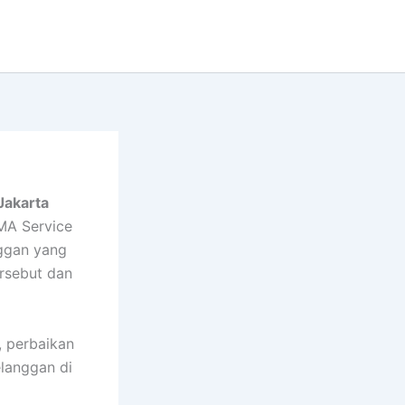
Jakarta
MA Service
ggan yang
rsebut dan
, perbaikan
langgan di