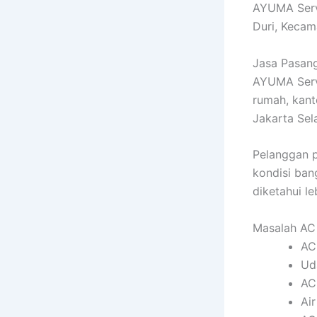
AYUMA Servi
Duri, Kecam
Jasa Pasang
AYUMA Serv
rumah, kant
Jakarta Sel
Pelanggan p
kondisi ban
diketahui leb
Masalah AC 
AC
Ud
AC
Air