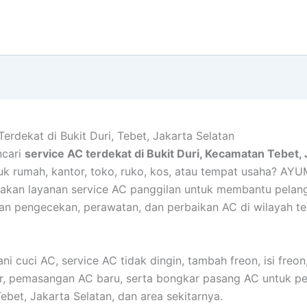
Terdekat di Bukit Duri, Tebet, Jakarta Selatan
cari
service AC terdekat di Bukit Duri, Kecamatan Tebet, 
k rumah, kantor, toko, ruko, kos, atau tempat usaha? AYU
akan layanan service AC panggilan untuk membantu pelan
 pengecekan, perawatan, dan perbaikan AC di wilayah te
i cuci AC, service AC tidak dingin, tambah freon, isi freon
r, pemasangan AC baru, serta bongkar pasang AC untuk pe
Tebet, Jakarta Selatan, dan area sekitarnya.