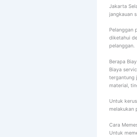
Jakarta Sel
jangkauan s
Pelanggan p
diketahui d
pelanggan.
Berapa Biay
Biaya servi
tergantung j
material, ti
Untuk kerus
melakukan p
Cara Memesa
Untuk memes