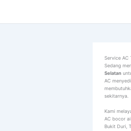
Lewati
ke
konten
Service AC 
Sedang men
Selatan
untu
AC menyedi
membutuhkan
sekitarnya.
Kami melayan
AC bocor ai
Bukit Duri, 