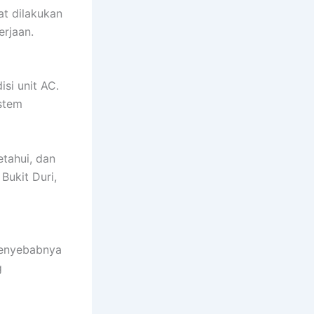
at dilakukan
erjaan.
si unit AC.
stem
etahui, dan
Bukit Duri,
 Penyebabnya
g