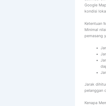
Google Maps
kondisi loka
Ketentuan 
Minimal nil
pemasang ya
Ja
Ja
Ja
da
Jar
Jarak dihit
pelanggan d
Kenapa Mem