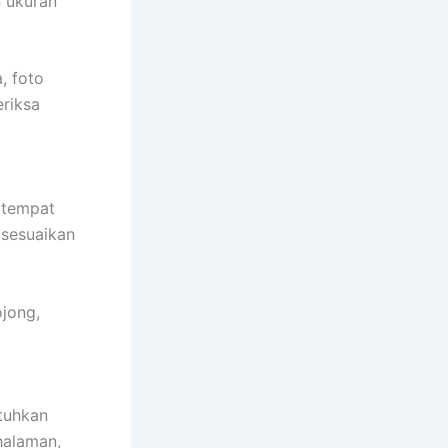
n ukuran
, foto
eriksa
n tempat
isesuaikan
jong,
tuhkan
halaman,