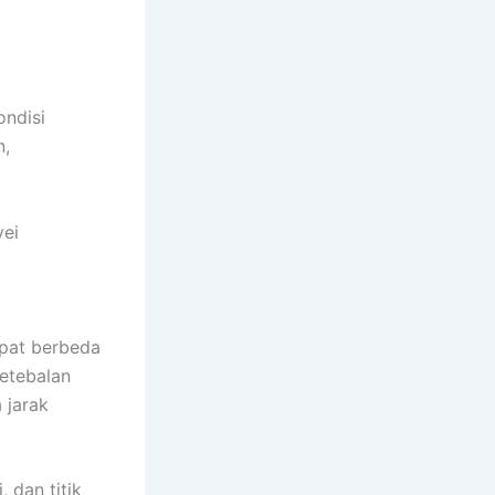
ondisi
n,
vei
apat berbeda
ketebalan
 jarak
 dan titik