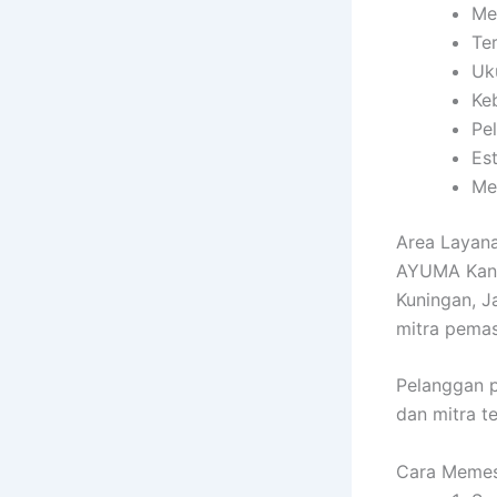
Me
Te
Uk
Ke
Pe
Es
Me
Area Layana
AYUMA Kanop
Kuningan, J
mitra pema
Pelanggan p
dan mitra t
Cara Memes