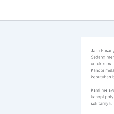
Lewati
ke
konten
Jasa Pasang
Sedang men
untuk rumah
Kanopi mela
kebutuhan b
Kami melaya
kanopi poly
sekitarnya.