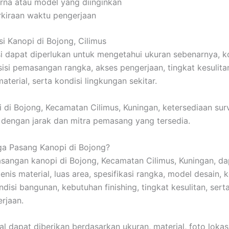
rna atau model yang diinginkan
rkiraan waktu pengerjaan
si Kanopi di Bojong, Cilimus
si dapat diperlukan untuk mengetahui ukuran sebenarnya, k
isi pemasangan rangka, akses pengerjaan, tingkat kesulita
terial, serta kondisi lingkungan sekitar.
i di Bojong, Kecamatan Cilimus, Kuningan, ketersediaan sur
 dengan jarak dan mitra pemasang yang tersedia.
a Pasang Kanopi di Bojong?
angan kanopi di Bojong, Kecamatan Cilimus, Kuningan, d
enis material, luas area, spesifikasi rangka, model desain, 
ndisi bangunan, kebutuhan finishing, tingkat kesulitan, serta
erjaan.
l dapat diberikan berdasarkan ukuran, material, foto lokasi,