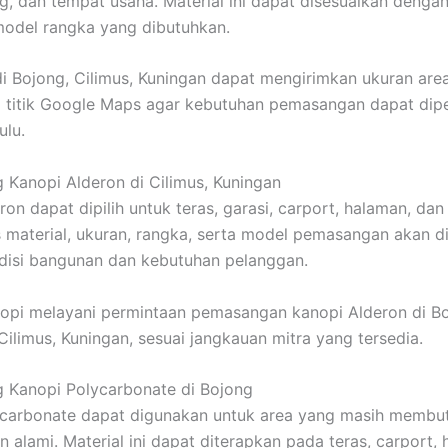
g, dan tempat usaha. Material ini dapat disesuaikan denga
model rangka yang dibutuhkan.
i Bojong, Cilimus, Kuningan dapat mengirimkan ukuran area
ta titik Google Maps agar kebutuhan pemasangan dapat dip
ulu.
 Kanopi Alderon di Cilimus, Kuningan
ron dapat dipilih untuk teras, garasi, carport, halaman, da
s material, ukuran, rangka, serta model pemasangan akan d
disi bangunan dan kebutuhan pelanggan.
pi melayani permintaan pemasangan kanopi Alderon di Bo
ilimus, Kuningan, sesuai jangkauan mitra yang tersedia.
 Kanopi Polycarbonate di Bojong
ycarbonate dapat digunakan untuk area yang masih membu
 alami. Material ini dapat diterapkan pada teras, carport, 