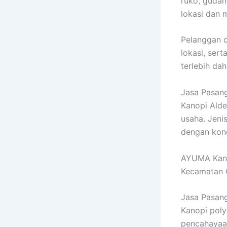
ruko, gudan
lokasi dan 
Pelanggan d
lokasi, ser
terlebih dah
Jasa Pasang
Kanopi Alde
usaha. Jeni
dengan kon
AYUMA Kano
Kecamatan C
Jasa Pasang
Kanopi pol
pencahayaan