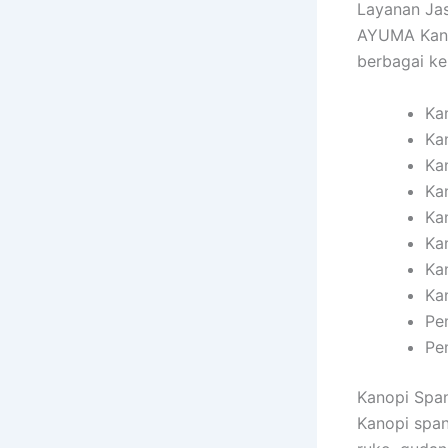
Layanan Jas
AYUMA Kano
berbagai ke
Ka
Ka
Ka
Ka
Ka
Ka
Ka
Ka
Pe
Pe
Kanopi Spa
Kanopi span