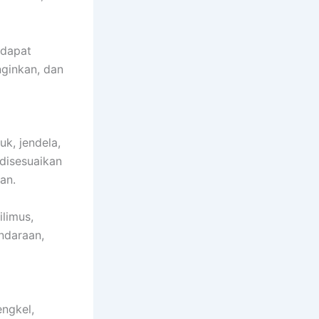
 dapat
ginkan, dan
k, jendela,
disesuaikan
an.
limus,
ndaraan,
ngkel,