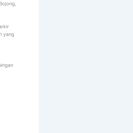
Bojong,
rkir
n yang
ningan