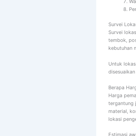
Wa
Pe
Survei Loka
Survei loka
tembok, pos
kebutuhan ma
Untuk lokas
disesuaikan
Berapa Harg
Harga pemas
tergantung j
material, ko
lokasi peng
Estimasi awa