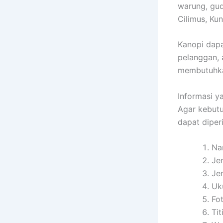
warung, gud
Cilimus, Kun
Kanopi dapa
pelanggan, 
membutuhka
Informasi 
Agar kebutu
dapat diper
Na
Je
Je
Uk
Fo
Ti