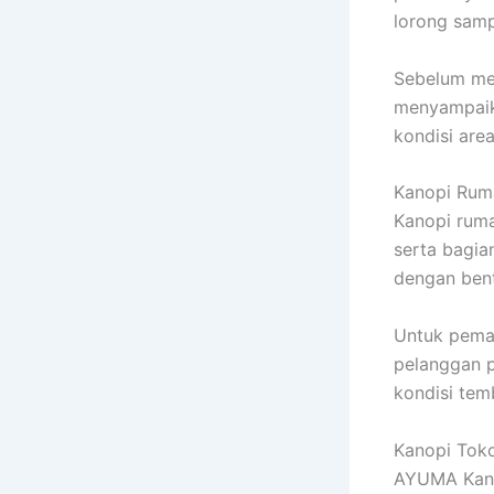
lorong samp
Sebelum men
menyampaika
kondisi are
Kanopi Ruma
Kanopi ruma
serta bagia
dengan bent
Untuk pemas
pelanggan p
kondisi tem
Kanopi Toko
AYUMA Kanop