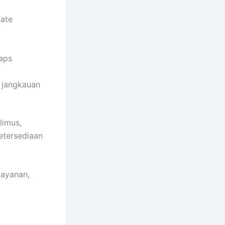
nate
Maps
i jangkauan
limus,
etersediaan
layanan,