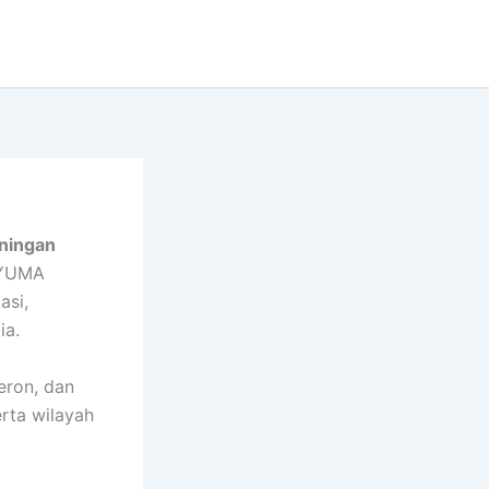
uningan
 AYUMA
asi,
ia.
eron, dan
erta wilayah