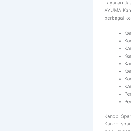
Layanan Ja
AYUMA Kano
berbagai k
Ka
Ka
Ka
Ka
Ka
Ka
Ka
Ka
Pe
Pe
Kanopi Spa
Kanopi span