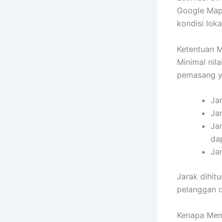
Google Maps
kondisi loka
Ketentuan 
Minimal nil
pemasang ya
Ja
Ja
Ja
da
Jar
Jarak dihit
pelanggan d
Kenapa Mem