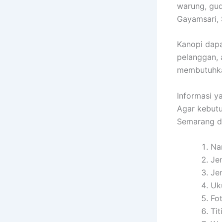
warung, gud
Gayamsari,
Kanopi dapa
pelanggan, 
membutuhka
Informasi 
Agar kebut
Semarang da
Na
Je
Je
Uk
Fo
Ti