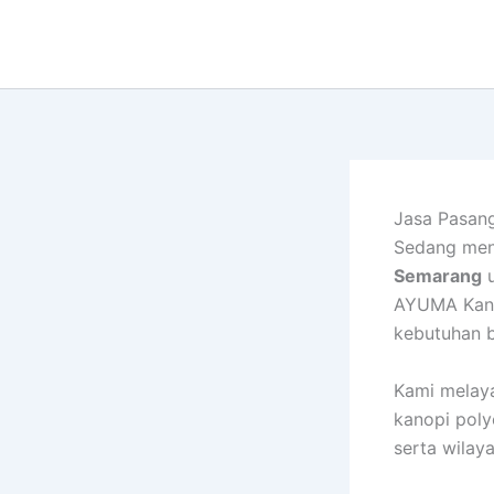
Lewati
ke
konten
Jasa Pasan
Sedang men
Semarang
u
AYUMA Kano
kebutuhan b
Kami melaya
kanopi poly
serta wilaya