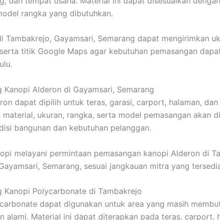
g, dan tempat usaha. Material ini dapat disesuaikan denga
model rangka yang dibutuhkan.
i Tambakrejo, Gayamsari, Semarang dapat mengirimkan uk
, serta titik Google Maps agar kebutuhan pemasangan dapat
ulu.
 Kanopi Alderon di Gayamsari, Semarang
ron dapat dipilih untuk teras, garasi, carport, halaman, da
s material, ukuran, rangka, serta model pemasangan akan d
disi bangunan dan kebutuhan pelanggan.
pi melayani permintaan pemasangan kanopi Alderon di T
ayamsari, Semarang, sesuai jangkauan mitra yang tersedia
 Kanopi Polycarbonate di Tambakrejo
ycarbonate dapat digunakan untuk area yang masih membu
 alami. Material ini dapat diterapkan pada teras, carport, 