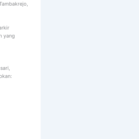
 Tambakrejo,
rkir
n yang
ari,
pkan: