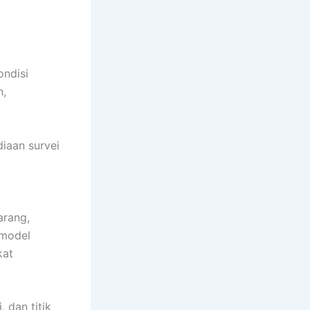
ondisi
n,
iaan survei
arang,
 model
kat
 dan titik