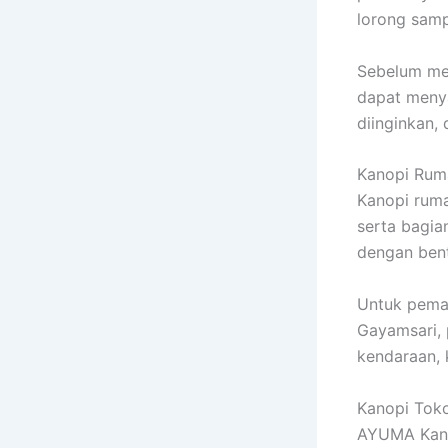
lorong samp
Sebelum men
dapat meny
diinginkan,
Kanopi Ruma
Kanopi ruma
serta bagia
dengan bent
Untuk pemas
Gayamsari, 
kendaraan, 
Kanopi Tok
AYUMA Kanop