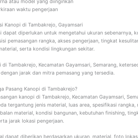
rna atau model yang diinginkan
rkiraan waktu pengerjaan
si Kanopi di Tambakrejo, Gayamsari
si dapat diperlukan untuk mengetahui ukuran sebenarnya, k
isi pemasangan rangka, akses pengerjaan, tingkat kesulita
terial, serta kondisi lingkungan sekitar.
i di Tambakrejo, Kecamatan Gayamsari, Semarang, ketersed
 dengan jarak dan mitra pemasang yang tersedia.
ga Pasang Kanopi di Tambakrejo?
sangan kanopi di Tambakrejo, Kecamatan Gayamsari, Sem
a tergantung jenis material, luas area, spesifikasi rangka,
balan material, kondisi bangunan, kebutuhan finishing, ting
erta jarak lokasi pengerjaan.
l dapat diberikan berdasarkan ukuran, material, foto lokasi,