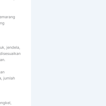
Semarang
ang
k, jendela,
disesuaikan
an.
tan
, jumlah
ngkel,