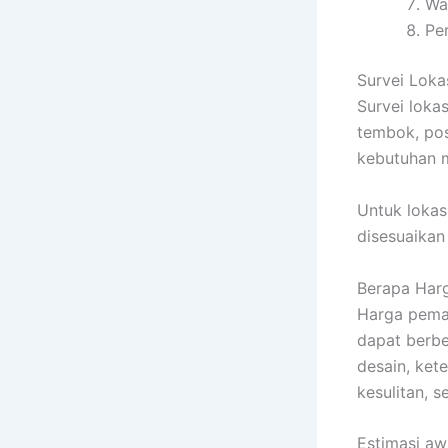
Wa
Pe
Survei Loka
Survei loka
tembok, pos
kebutuhan ma
Untuk lokas
disesuaikan
Berapa Har
Harga pema
dapat berbed
desain, kete
kesulitan, s
Estimasi awa