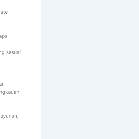
nate
Maps
ng sesuai
an
angkauan
layanan,