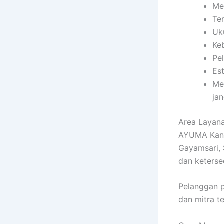
Me
Te
Uk
Ke
Pe
Es
Me
ja
Area Layan
AYUMA Kano
Gayamsari, 
dan keterse
Pelanggan p
dan mitra t