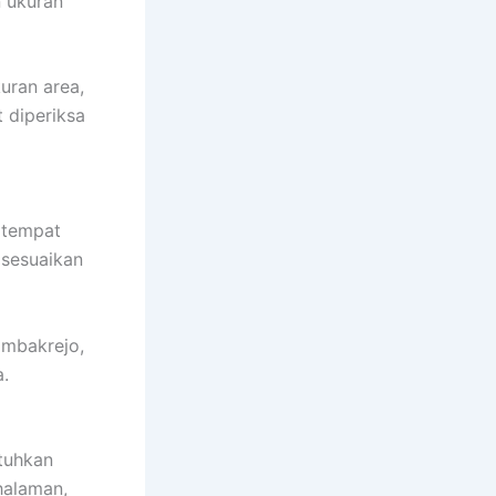
n ukuran
uran area,
 diperiksa
n tempat
isesuaikan
ambakrejo,
.
tuhkan
halaman,