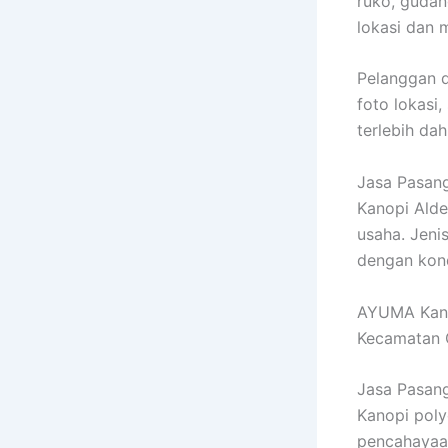
ruko, gudan
lokasi dan 
Pelanggan d
foto lokasi
terlebih dah
Jasa Pasang
Kanopi Alde
usaha. Jeni
dengan kon
AYUMA Kano
Kecamatan G
Jasa Pasang
Kanopi pol
pencahayaan