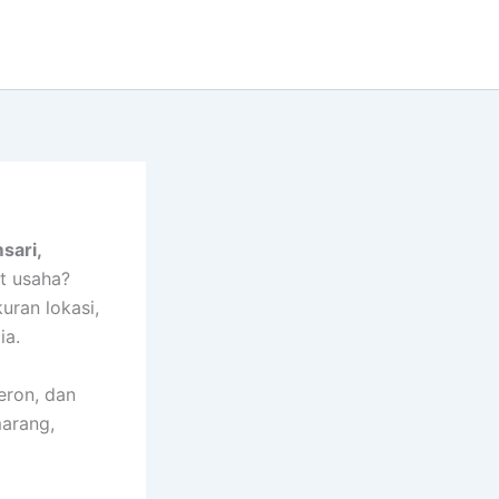
sari,
at usaha?
ran lokasi,
ia.
eron, dan
arang,